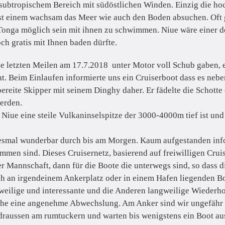
subtropischem Bereich mit südöstlichen Winden. Einzig die hoch
st einem wachsam das Meer wie auch den Boden absuchen. Oft gi
in Tonga möglich sein mit ihnen zu schwimmen. Niue wäre einer 
och gratis mit Ihnen baden dürfte.
e letzten Meilen am 17.7.2018 unter Motor voll Schub gaben, e
cht. Beim Einlaufen informierte uns ein Cruiserboot dass es ne
bereite Skipper mit seinem Dinghy daher. Er fädelte die Schott
erden.
 Niue eine steile Vulkaninselspitze der 3000-4000m tief ist und
iesmal wunderbar durch bis am Morgen. Kaum aufgestanden inf
en sind. Dieses Cruisernetz, basierend auf freiwilligen Cruisern
 oder Mannschaft, dann für die Boote die unterwegs sind, so das
 an irgendeinem Ankerplatz oder in einem Hafen liegenden Boo
eilige und interessante und die Anderen langweilige Wiederh
he eine angenehme Abwechslung. Am Anker sind wir ungefähr a
draussen am rumtuckern und warten bis wenigstens ein Boot aus