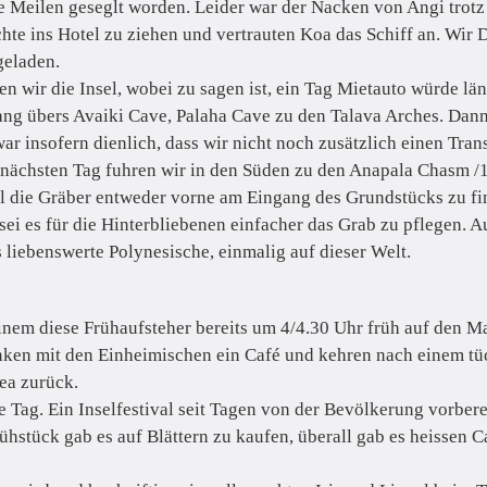
e Meilen geseglt worden. Leider war der Nacken von Angi trot
ächte ins Hotel zu ziehen und vertrauten Koa das Schiff an. Wi
geladen.
 wir die Insel, wobei zu sagen ist, ein Tag Mietauto würde län
ang übers Avaiki Cave, Palaha Cave zu den Talava Arches. Dan
war insofern dienlich, dass wir nicht noch zusätzlich einen Tra
ächsten Tag fuhren wir in den Süden zu den Anapala Chasm /15
all die Gräber entweder vorne am Eingang des Grundstücks zu 
sei es für die Hinterbliebenen einfacher das Grab zu pflegen. A
 liebenswerte Polynesische, einmalig auf dieser Welt.
em diese Frühaufsteher bereits um 4/4.30 Uhr früh auf den Ma
anken mit den Einheimischen ein Café und kehren nach einem tü
lea zurück.
 Tag. Ein Inselfestival seit Tagen von der Bevölkerung vorber
hstück gab es auf Blättern zu kaufen, überall gab es heissen C