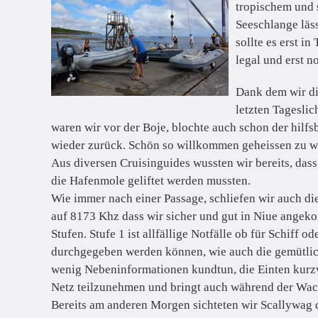
tropischem und 
Seeschlange läs
sollte es erst 
legal und erst n
Dank dem wir di
letzten Tagesli
waren wir vor der Boje, blochte auch schon der hilfs
wieder zurück. Schön so willkommen geheissen zu w
Aus diversen Cruisinguides wussten wir bereits, dass
die Hafenmole geliftet werden mussten.
Wie immer nach einer Passage, schliefen wir auch d
auf 8173 Khz dass wir sicher und gut in Niue angekomm
Stufen. Stufe 1 ist allfällige Notfälle ob für Schiff
durchgegeben werden können, wie auch die gemütlich
wenig Nebeninformationen kundtun, die Einten kurzw
Netz teilzunehmen und bringt auch während der Wac
Bereits am anderen Morgen sichteten wir Scallywag 