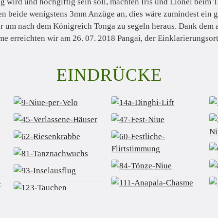
g wird und hochgiftig sein soll, machten Iris und Lionel beim 
en beide wenigstens 3mm Anzüge an, dies wäre zumindest ein g
er um nach dem Königreich Tonga zu segeln heraus. Dank dem 
e erreichten wir am 26. 07. 2018 Pangai, der Einklarierungsor
EINDRÜCKE