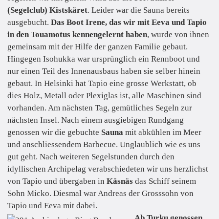
(Segelclub) Kistskäret
. Leider war die Sauna bereits
ausgebucht.
Das Boot Irene, das wir mit Eeva und Tapio
in den Touamotus kennengelernt haben
, wurde von ihnen
gemeinsam mit der Hilfe der ganzen Familie gebaut.
Hingegen Isohukka war ursprünglich ein Rennboot und
nur einen Teil des Innenausbaus haben sie selber hinein
gebaut. In Helsinki hat Tapio eine grosse Werkstatt, ob
dies Holz, Metall oder Plexiglas ist, alle Maschinen sind
vorhanden. Am nächsten Tag, gemütliches Segeln zur
nächsten Insel. Nach einem ausgiebigen Rundgang
genossen wir die gebuchte
Sauna
mit abkühlen im Meer
und anschliessendem Barbecue. Unglaublich wie es uns
gut geht. Nach weiteren Segelstunden durch den
idyllischen Archipelag verabschiedeten wir uns herzlichst
von Tapio und übergaben in
Käsnäs
das Schiff seinem
Sohn Micko. Diesmal war Andreas der Grosssohn von
Tapio und Eeva mit dabei.
Ab Turku genossen