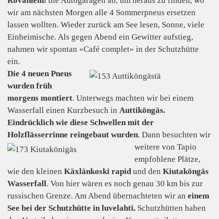
Rovaniem
i die Autogaragen ab, um heraus zu finden, wo
wir am nächsten Morgen alle 4 Sommerpneus ersetzen
lassen wollten. Wieder zurück am See lesen, Sonne, viele
Einheimische. Als gegen Abend ein Gewitter aufstieg,
nahmen wir spontan «Café complet» in der Schutzhütte
ein.
Die 4 neuen Pneus
wurden früh
morgens montiert
. Unterwegs machten wir bei einem
Wasserfall einen Kurzbesuch in
Auttiköngäs.
Eindrücklich wie diese Schwellen mit der
Holzflässerrinne reingebaut wurden
. Dann besuchten wir
weitere von Tapio
empfohlene Plätze,
wie den kleinen
Käxlänkoski rapid
und den
Kiutaköngäs
Wasserfall
. Von hier wären es noch genau 30 km bis zur
russischen Grenze. Am Abend übernachteten wir an
einem
See bei der Schutzhütte in luvelahti.
Schutzhütten haben