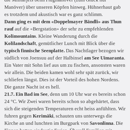
Manöver) über unseren Köpfen hinweg. Hühnerhaut gab
es trotzdem und akustisch war es ganz schlimm.
Dann ging es mit dem «Doppelmayer Bändli» aus Thun
rauf
auf die «Bergstation» der sehr zu empfehlenden
Kolimountains
. Kleine Wanderung durch die
Kolilandschaft
, gemütlicher Lunch mit Blick über die
typisch finnische Seenplatte.
Das Nachtlager bezogen wir
südlich von Joensuu auf der Halbinsel
am See Uimaranta
.
Ein Vater mit Sohn lief aus um zu fischen, ansonsten waren
wir allein. Die beiden kamen wohl sehr spät zurück, wir
schliefen längst. Dies ist der Vorteil des hohen Nordens.
Die ganze Nacht ist es hell.
21.7. Ein Bad im See
, denn um 10 Uhr war es bereits schon
24 °C. Wir Zwei waren bereits schon so abgehärtet, dass
sich die steigenden Temperaturen echt heiss anfühlten. Wir
fuhren gegen
Kerimäki
, schauten uns unterwegs die
Kirche an und lunchten im Burgpark von
Savonlinna
. Die