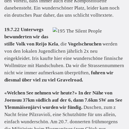
den Vorteil, dass immer auch eine Komposttoilette
danebensteht. Ein wunderschöner Platz, leider kam noch
ein deutsches Paar daher, das uns schlicht volltextete.
19.7.22 Unterwegs
bewunderten wir das
stille Volk von Reijo Kela
, die
Vogelscheuchen
werden
von den lokalen Jugendlichen jährlich 2x neu
eingekleidet. Iris kaufte hier eine wunderschöne finnische
Wollmütze mit Handschuhen. Da wir die Strassennummern
nicht wie immer aufmerksam überprüften,
fuhren wir
diesmal über viel zu viel Gravelroad.
«Welchen See nehmen wir heute?»
In der Nähe von
Joensuu 37km südlich auf der 6, dann 7.6km SW am See
Ylemmäisenjärvi wurden wir fündig.
Duschen, zum z
Nacht feine Pilzravioli, eine Schutzhütte für uns allein,
einfach wunderschön. Am 20.7. donnerten frühmorgens
die Militärjets beim Flugmanöver (zum Glück nur