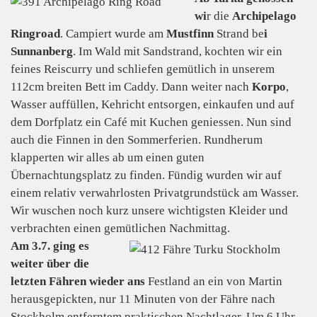
wi
r die
Archipelago
Ringroad
. Campiert wurde am
Mustfinn
Strand be
i
Sunnanberg
. Im Wald mit Sandstrand, kochten wir ein
feines Reiscurry und schliefen gemütlich in unserem
112cm breiten Bett im Caddy. Dann weiter nach
Korpo
,
Wasser auffüllen, Kehricht entsorgen, einkaufen und auf
dem Dorfplatz ein Café mit Kuchen geniessen. Nun sind
auch die Finnen in den Sommerferien. Rundherum
klapperten wir alles ab um einen guten
Übernachtungsplatz zu finden. Fündig wurden wir auf
einem relativ verwahrlosten Privatgrundstück am Wasser.
Wir wuschen noch kurz unsere wichtigsten Kleider und
verbrachten einen gemütlichen Nachmittag.
Am 3.7. ging es
weiter über die
letzten Fähren wieder ans
Festland an ein von Martin
herausgepickten, nur 11 Minuten von der Fähre nach
Stockholm entferntem praktischen Nachtlager. Um 6 Uhr