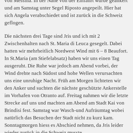
von Messina. In der Nähe von der Einfahrt wurde geankert
und am Samstag unter Segel Riposto angepeilt. Hier hat
sich Angela verabschiedet und ist zurück in die Schweiz
geflogen.
Die nächsten drei Tage sind Jris und ich mit 2
Zwischenhalten nach St. Maria di Leuca gesegelt. Dabei
hatten wir mehrheitlich Nordwest Wind mit 6 – 8 Beaufort.
In St.Maria (am Stiefelabsatz) haben wir uns einen Tag
ausgeruht. Die Ruhe war jedoch am Abend vorbei, der
Wind drehte nach Südost und hohe Wellen verursachten
uns eine unruhige Nacht. Früh am Morgen lichteten wir
den Anker und suchten die nächste geschützte Ankerstelle
im Vorhafen von Otranto auf. Freitag nahmen wir die letzte
Strecke auf uns und machten am Abend am Stadt Kai von
Brindisi fest. Samstag war Wasch-und Aufräumtag wobei
natürlich das Besuchen der Stadt nicht zu kurz kam.
Sonntagmorgen hiess es Abschied nehmen, da Jris leider
wieder zurück in die Schweiz musste.